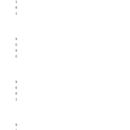
1
8
1
9
0
9
0
9
0
8
1
9