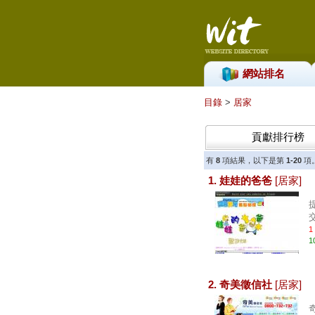
網站排名
目錄
>
居家
貢獻排行榜
有
8
項結果，以下是第
1-20
項
1. 娃娃的爸爸
[居家]
交
1
1
2. 奇美徵信社
[居家]