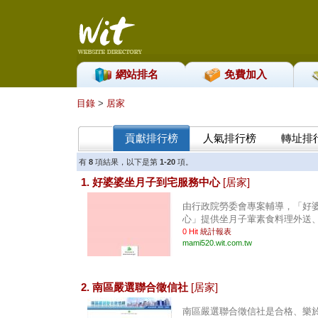
網站排名
免費加入
目錄
>
居家
貢獻排行榜
人氣排行榜
轉址排
有
8
項結果，以下是第
1-20
項。
1. 好婆婆坐月子到宅服務中心
[居家]
由行政院勞委會專案輔導，「好
心」提供坐月子葷素食料理外送、坐
0 Hit
統計報表
mami520.wit.com.tw
2. 南區嚴選聯合徵信社
[居家]
南區嚴選聯合徵信社是合格、樂