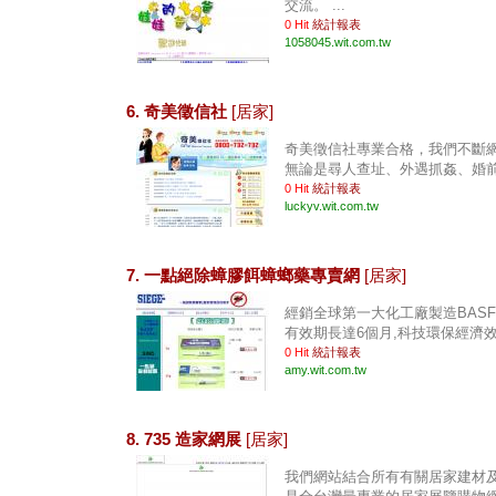
交流。 ...
0 Hit
統計報表
1058045.wit.com.tw
6. 奇美徵信社
[居家]
奇美徵信社專業合格，我們不斷
無論是尋人查址、外遇抓姦、婚前徵
0 Hit
統計報表
luckyv.wit.com.tw
7. 一點絕除蟑膠餌蟑螂藥專賣網
[居家]
經銷全球第一大化工廠製造BASF
有效期長達6個月,科技環保經濟效果強
0 Hit
統計報表
amy.wit.com.tw
8. 735 造家網展
[居家]
我們網站結合所有有關居家建材及