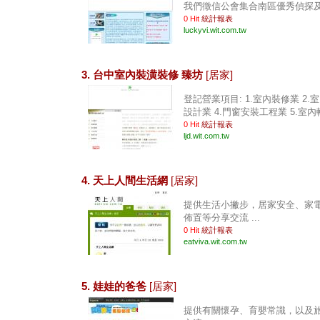
我們徵信公會集合南區優秀偵探及徵
0 Hit
統計報表
luckyvi.wit.com.tw
3. 台中室內裝潢裝修 臻坊
[居家]
登記營業項目: 1.室內裝修業 2.
設計業 4.門窗安裝工程業 5.室內輕鋼
0 Hit
統計報表
ljd.wit.com.tw
4. 天上人間生活網
[居家]
提供生活小撇步，居家安全、家
佈置等分享交流 ...
0 Hit
統計報表
eatviva.wit.com.tw
5. 娃娃的爸爸
[居家]
提供有關懷孕、育嬰常識，以及