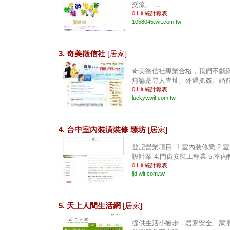
交流。 ...
0 Hit
統計報表
1058045.wit.com.tw
3. 奇美徵信社
[居家]
奇美徵信社專業合格，我們不斷
無論是尋人查址、外遇抓姦、婚前徵
0 Hit
統計報表
luckyv.wit.com.tw
4. 台中室內裝潢裝修 臻坊
[居家]
登記營業項目: 1.室內裝修業 2.
設計業 4.門窗安裝工程業 5.室內輕鋼
0 Hit
統計報表
ljd.wit.com.tw
5. 天上人間生活網
[居家]
提供生活小撇步，居家安全、家