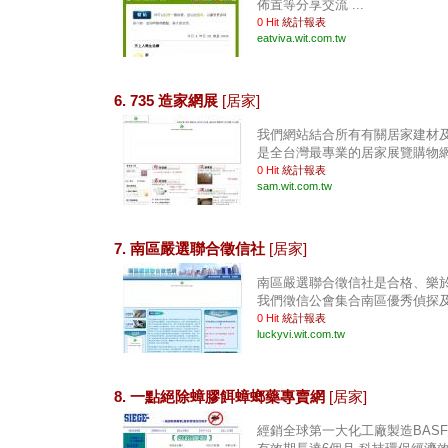
佈置等分享交流 ...
0 Hit
統計報表
eatviva.wit.com.tw
6. 735 造家網展
[居家]
我們網站結合所有有關居家建材及
是全台灣最專業的居家展覽購物網 .
0 Hit
統計報表
sam.wit.com.tw
7. 南區嚴選聯合徵信社
[居家]
南區嚴選聯合徵信社是合格、樂
我們徵信公會集合南區優秀偵探及徵
0 Hit
統計報表
luckyvi.wit.com.tw
8. 一點絕除蟑膠餌蟑螂藥專賣網
[居家]
經銷全球第一大化工廠製造BASF