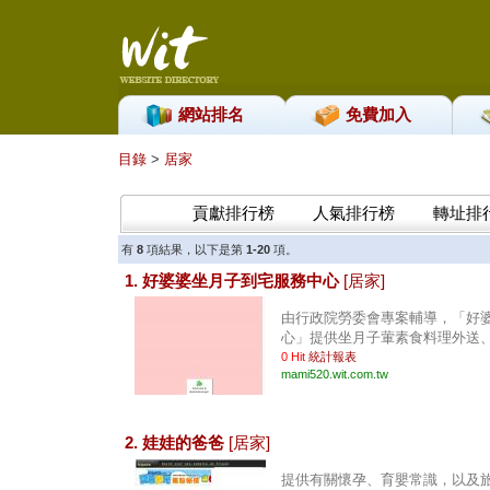
網站排名
免費加入
目錄
>
居家
貢獻排行榜
人氣排行榜
轉址排
有
8
項結果，以下是第
1-20
項。
1. 好婆婆坐月子到宅服務中心
[居家]
由行政院勞委會專案輔導，「好
心」提供坐月子葷素食料理外送、坐
0 Hit
統計報表
mami520.wit.com.tw
2. 娃娃的爸爸
[居家]
提供有關懷孕、育嬰常識，以及