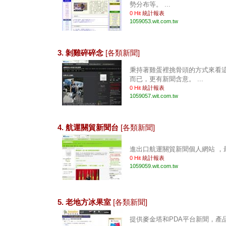
勢分布等。 ...
0 Hit
統計報表
1059053.wit.com.tw
3. 剝雞碎碎念
[各類新聞]
秉持著雞蛋裡挑骨頭的方式來看
而已，更有新聞含意。 ...
0 Hit
統計報表
1059057.wit.com.tw
4. 航運關貿新聞台
[各類新聞]
進出口航運關貿新聞個人網站 ，最
0 Hit
統計報表
1059059.wit.com.tw
5. 老地方冰果室
[各類新聞]
提供麥金塔和PDA平台新聞，產