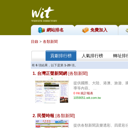
網站排名
免費加入
目錄
>
各類新聞
貢獻排行榜
人氣排行榜
轉址排
有
6
項結果，以下是第
1-20
項。
1. 台灣正聲新聞網
[各類新聞]
提供國際、大陸、港澳、旅遊、
導等內容。 ...
0 Hit
統計報表
1059051.wit.com.tw
2. 民聲時報
[各類新聞]
提供各類新聞及樂透彩、四星彩