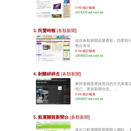
...
0 Hit
統計報表
1074370.wit.com.tw
3. 民聲時報
[各類新聞]
提供各類新聞及樂透彩、四星彩
勢分布等。 ...
0 Hit
統計報表
1059053.wit.com.tw
4. 剝雞碎碎念
[各類新聞]
秉持著雞蛋裡挑骨頭的方式來看
而已，更有新聞含意。 ...
0 Hit
統計報表
1059057.wit.com.tw
5. 航運關貿新聞台
[各類新聞]
進出口航運關貿新聞個人網站 ，最