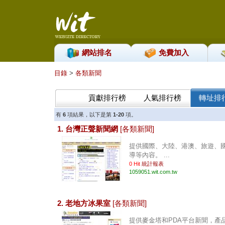
網站排名
免費加入
目錄
>
各類新聞
貢獻排行榜
人氣排行榜
轉址排
有
6
項結果，以下是第
1-20
項。
1. 台灣正聲新聞網
[各類新聞]
提供國際、大陸、港澳、旅遊、
導等內容。 ...
0 Hit
統計報表
1059051.wit.com.tw
2. 老地方冰果室
[各類新聞]
提供麥金塔和PDA平台新聞，產