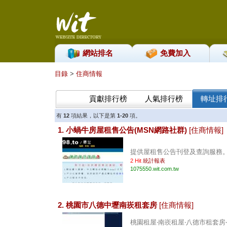
網站排名
免費加入
目錄
>
住商情報
貢獻排行榜
人氣排行榜
轉址排
有
12
項結果，以下是第
1-20
項。
1. 小蝸牛房屋租售公告(MSN網路社群)
[住商情報]
提供屋租售公告刊登及查詢服務。 .
2 Hit
統計報表
1075550.wit.com.tw
2. 桃園市八德中壢南崁租套房
[住商情報]
桃園租屋‧南崁租屋‧八德市租套房