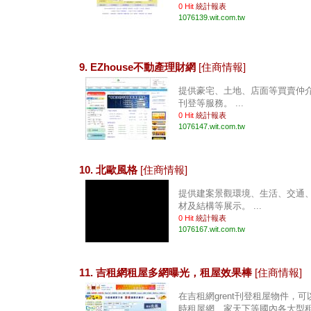
0 Hit
統計報表
1076139.wit.com.tw
9. EZhouse不動產理財網
[住商情報]
提供豪宅、土地、店面等買賣仲
刊登等服務。 ...
0 Hit
統計報表
1076147.wit.com.tw
10. 北歐風格
[住商情報]
提供建案景觀環境、生活、交通
材及結構等展示。 ...
0 Hit
統計報表
1076167.wit.com.tw
11. 吉租網租屋多網曝光，租屋效果棒
[住商情報]
在吉租網grent刊登租屋物件，
時租屋網、家天下等國內各大型租屋