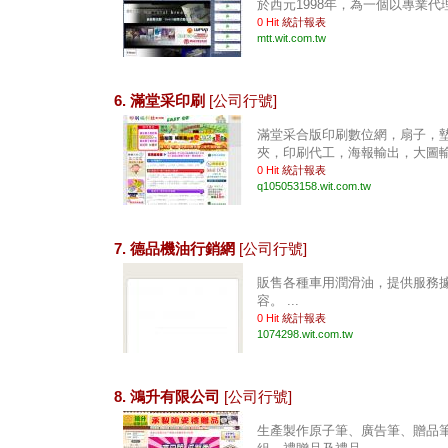
於西元1998年，為一個以專業代理
0 Hit
統計報表
mtt.wit.com.tw
6. 滿堂采印刷
[公司行號]
滿堂采合版印刷數位網，扇子，墊
夾，印刷代工，海報輸出，大圖輸出
0 Hit
統計報表
q105053158.wit.com.tw
7. 德品機油行銷網
[公司行號]
販售各種車用潤滑油，提供服務
容。 ...
0 Hit
統計報表
1074298.wit.com.tw
8. 鴻升有限公司
[公司行號]
生產製作原子筆、廣告筆、贈品