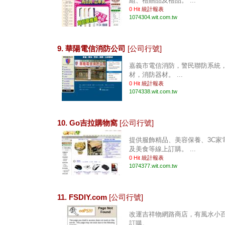
組、禮贈品及禮品。 ...
0 Hit
統計報表
1074304.wit.com.tw
9. 華陽電信消防公司
[公司行號]
嘉義市電信消防，警民聯防系統
材，消防器材。 ...
0 Hit
統計報表
1074338.wit.com.tw
10. Go吉拉購物窩
[公司行號]
提供服飾精品、美容保養、3C家
及美食等線上訂購。 ...
0 Hit
統計報表
1074377.wit.com.tw
11. FSDIY.com
[公司行號]
改運吉祥物網路商店，有風水小
訂購。 ...