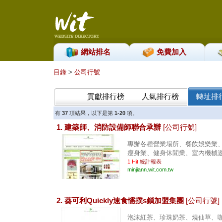
網站排名
免費加入
目錄
>
公司行號
貢獻排行榜
人氣排行榜
轉址排
有
37
項結果，以下是第
1-20
項。
1. 建築師、消防設備師聯合承辦
[公司行號]
專辦各種營業場所、餐飲娛樂業
瘦身業、健身休閒業、室內機械遊樂
1 Hit
統計報表
minjiann.wit.com.tw
2. 葵可利Quickly速食懦撲s鎖加盟集團
[公司行號]
泡沫紅茶、珍珠奶茶、燒仙草、