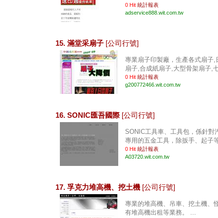
0 Hit
統計報表
adservice888.wit.com.tw
15. 滿堂采扇子
[公司行號]
專業扇子印製廠，生產各式扇子,
扇子,合成紙扇子,大型骨架扇子,七葉
0 Hit
統計報表
g200772466.wit.com.tw
16. SONIC匯吾國際
[公司行號]
SONIC工具車、工具包，係針
專用的五金工具，除扳手、起子等五
0 Hit
統計報表
A03720.wit.com.tw
17. 孚克力堆高機、挖土機
[公司行號]
專業的堆高機、吊車、挖土機、
有堆高機出租等業務。 ...