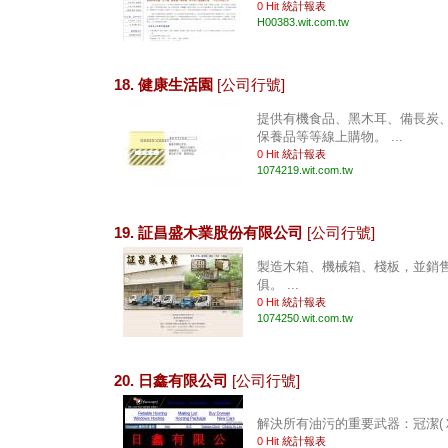
0 Hit
統計報表
H00383.wit.com.tw
18. 健康生活園
[公司行號]
提供有機食品、黑木耳、備長炭
保養品等等線上購物。 ...
0 Hit
統計報表
1074219.wit.com.tw
19. 証昌盛木業股份有限公司
[公司行號]
製造木箱、機械箱、棧板，並銷
俱。 ...
0 Hit
統計報表
1074250.wit.com.tw
20. 日鑫有限公司
[公司行號]
解決所有油污的重要武器：冠潔(Ｘ－
0 Hit
統計報表