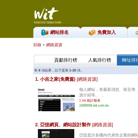
網站排名
免費加入
目錄
>
網路資源
貢獻排行榜
人氣排行榜
轉址排
有
6
項結果，以下是第
1-20
項。
1. 小吉之家(免費篇)
[網路資源]
個人網站，有最新消息、留言簿
源介紹等。 ...
1 Hit
統計報表
1058558.wit.com.tw
2. 亞惿網頁、網站設計製作
[網路資源]
亞惿是許多國內代表性企業的網