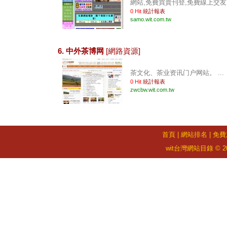
網站,免費買賣刊登,免費線上交友,汽
0 Hit
統計報表
samo.wit.com.tw
6. 中外茶博网
[網路資源]
茶文化、茶业资讯门户网站。 ...
0 Hit
統計報表
zwcbw.wit.com.tw
首頁
|
網站排名
|
免費
wit台灣網站目錄 © 2026 