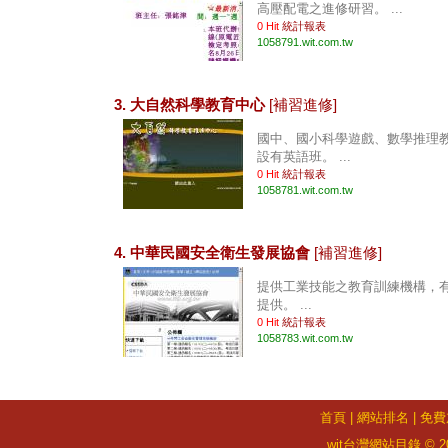
高壓配電之進修研習。 ...
0 Hit
統計報表
1058791.wit.com.tw
3. 大自然科學教育中心
[補習進修]
國中、國小科學遊戲、數學推理
設有英語班。 ...
0 Hit
統計報表
1058781.wit.com.tw
4. 中華民國安全衛生發展協會
[補習進修]
提供工業技能之教育訓練機構，
提供。 ...
0 Hit
統計報表
1058783.wit.com.tw
首頁
|
網站排名
|
免費
wit台灣網站目錄 © 2026 