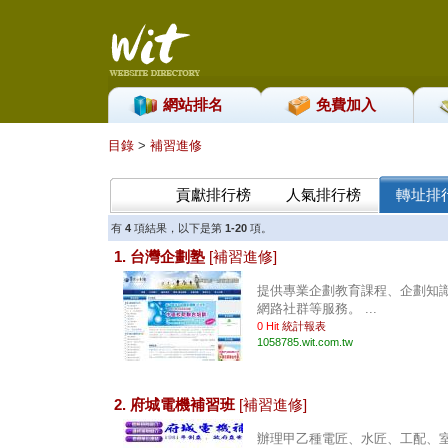
網站排名
免費加入
目錄
>
補習進修
貢獻排行榜
人氣排行榜
轉址排
有
4
項結果，以下是第
1-20
項。
1. 台灣企劃塾
[補習進修]
提供專業企劃教育課程、企劃知
網路社群等服務。 ...
0 Hit
統計報表
1058785.wit.com.tw
2. 府城電機補習班
[補習進修]
辦理甲乙種電匠、水匠、工配、