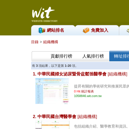
網站排名
免費加入
目錄
>
組織機構
貢獻排行榜
人氣排行榜
轉址排
有
3
項結果，以下是第
1-20
項。
1. 中華民國婦女泌尿暨骨盆鬆弛醫學會
[組織機構]
提昇有關的學術研究和推展民眾的教
0 Hit
統計報表
1058846.wit.com.tw
2. 中華民國台灣醫學會
[組織機構]
包括組織介紹、醫學教育和資訊、