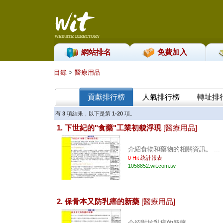
網站排名
免費加入
目錄
>
醫療用品
貢獻排行榜
人氣排行榜
轉址排
有
3
項結果，以下是第
1-20
項。
1. 下世紀的"食藥"工業初貌浮現
[醫療用品]
介紹食物和藥物的相關資訊。 ...
0 Hit
統計報表
1058852.wit.com.tw
2. 保骨本又防乳癌的新藥
[醫療用品]
介紹對抗乳癌的新藥。 ...