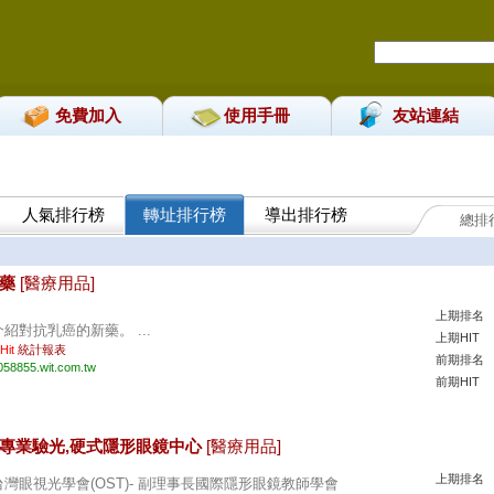
免費加入
使用手冊
友站連結
人氣排行榜
轉址排行榜
導出排行榜
總排
。
新藥
[醫療用品]
上期排名
介紹對抗乳癌的新藥。 ...
上期HIT
 Hit
統計報表
前期排名
058855.wit.com.tw
前期HIT
士專業驗光,硬式隱形眼鏡中心
[醫療用品]
上期排名
台灣眼視光學會(OST)- 副理事長國際隱形眼鏡教師學會