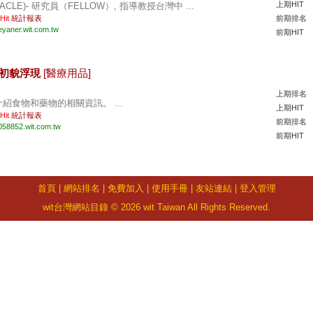
上期HIT
IACLE)- 研究員（FELLOW）, 指導教授台灣中 ...
 Hit
統計報表
前期排名
eyaner.wit.com.tw
前期HIT
業初貌浮現
[醫療用品]
上期排名
介紹食物和藥物的相關資訊。 ...
上期HIT
 Hit
統計報表
前期排名
058852.wit.com.tw
前期HIT
首頁
|
網站排名
|
免費加入
|
使用手冊
|
友站連結
|
登入管理
wit台灣網站目錄 © 2026 wit Taiwan All Rights Reserved.