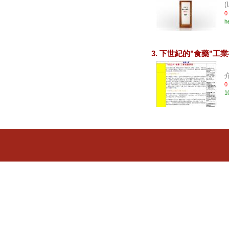
(
0
h
3. 下世紀的"食藥"工
0
1