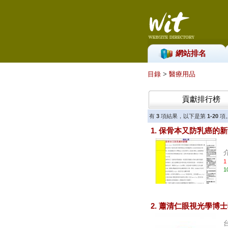
網站排名
目錄
>
醫療用品
貢獻排行榜
有
3
項結果，以下是第
1-20
項
1. 保骨本又防乳癌的
1
1
2. 蕭清仁眼視光學博