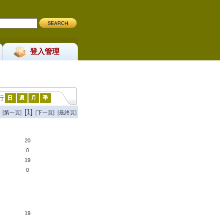
登入管理
行
日
週
月
季
[1]
[第一頁]
[下一頁] [最終頁]
20
0
19
0
19