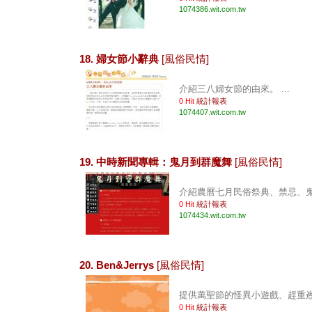
1074386.wit.com.tw
18. 婦女節小辭典
[風俗民情]
介紹三八婦女節的由來。 ...
0 Hit
統計報表
1074407.wit.com.tw
19. 中時新聞專輯：鬼月到群魔舞
[風俗民情]
介紹農曆七月民俗祭典、禁忌、鬼笑
0 Hit
統計報表
1074434.wit.com.tw
20. Ben&Jerrys
[風俗民情]
提供萬聖節的怪異小遊戲、趕重峞B
0 Hit
統計報表