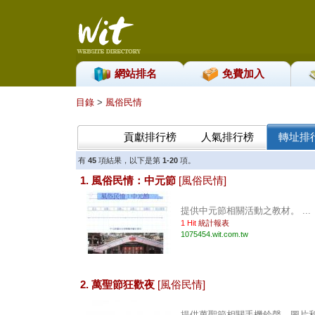
網站排名
免費加入
目錄
>
風俗民情
貢獻排行榜
人氣排行榜
轉址排
有
45
項結果，以下是第
1-20
項。
1. 風俗民情：中元節
[風俗民情]
提供中元節相關活動之教材。 ...
1 Hit
統計報表
1075454.wit.com.tw
2. 萬聖節狂歡夜
[風俗民情]
提供萬聖節相關手機鈴聲、圖片和言