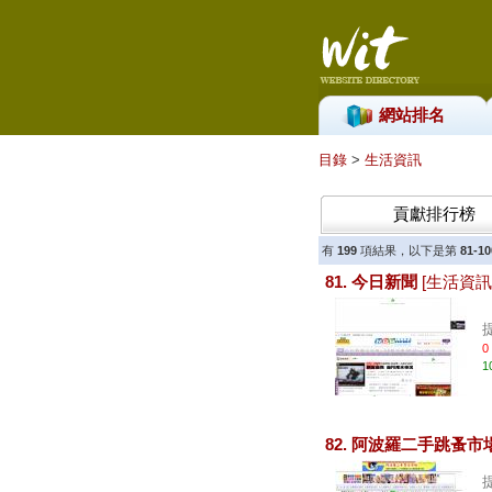
網站排名
目錄
>
生活資訊
貢獻排行榜
有
199
項結果，以下是第
81-10
81. 今日新聞
[生活資訊
0
1
82. 阿波羅二手跳蚤市