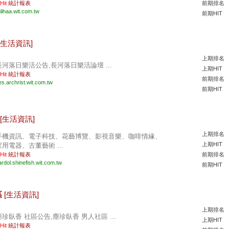
 Hit
統計報表
前期排名
nlihaa.wit.com.tw
前期HIT
[生活資訊]
上期排名
長河落日樂活公告,長河落日樂活論壇 ...
上期HIT
 Hit
統計報表
前期排名
es.archrist.wit.com.tw
前期HIT
[生活資訊]
上期排名
手機資訊、電子科技、花藝博覽、影視音樂、咖啡情緣、
上期HIT
家用電器、古董藝術 ...
 Hit
統計報表
前期排名
ardol.shinefish.wit.com.tw
前期HIT
區
[生活資訊]
上期排名
塵珍臥香 社區公告,塵珍臥香 男人社區 ...
上期HIT
 Hit
統計報表