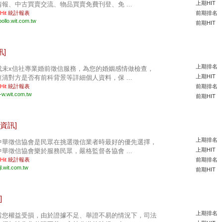
上期HIT
情報、中古買賣交流、物品買賣免費刊登、免 ...
 Hit
統計報表
前期排名
pollo.wit.com.tw
前期HIT
訊]
上期排名
成未x信社專業婚前徵信服務，為您的婚姻感情做檢查，
上期HIT
查清對方是否有前科背景等詳細個人資料，保 ...
 Hit
統計報表
前期排名
u-w.wit.com.tw
前期HIT
資訊]
上期排名
中華徵信協會是民眾在挑選徵信業者時最好的優先選擇，
上期HIT
中華徵信協會樂於服務民眾，嚴格監督各協會 ...
 Hit
統計報表
前期排名
l.wit.com.tw
前期HIT
]
上期排名
當您權益受損，由於證據不足、舉證不易的情況下，司法