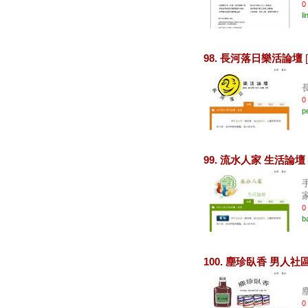
0
li
98. 長河落日樂活論壇
0
p
99. 流水人家 生活論壇
0
b
100. 塵珍臥香 男人社
0