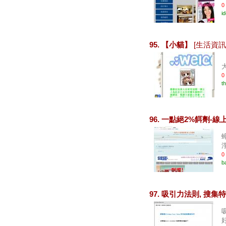
0
i
95. 【小貓】
[生活資訊
0
t
96. 一點絕2%餌劑-
0
b
97. 吸引力法則, 搜