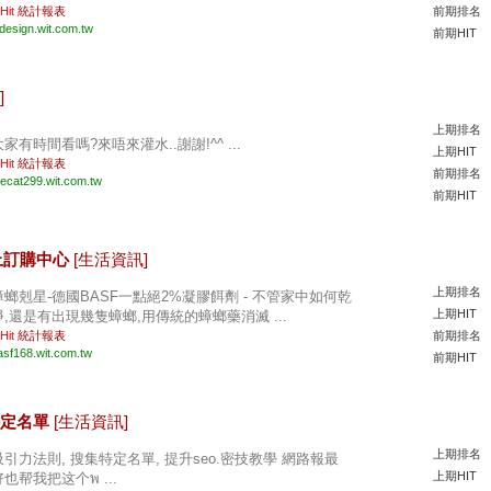
 Hit
統計報表
前期排名
ddesign.wit.com.tw
前期HIT
]
上期排名
大家有時間看嗎?來唔來灌水..謝謝!^^ ...
上期HIT
 Hit
統計報表
前期排名
hecat299.wit.com.tw
前期HIT
線上訂購中心
[生活資訊]
上期排名
蟑螂剋星-德國BASF一點絕2%凝膠餌劑 - 不管家中如何乾
上期HIT
淨,還是有出現幾隻蟑螂,用傳統的蟑螂藥消滅 ...
 Hit
統計報表
前期排名
asf168.wit.com.tw
前期HIT
集特定名單
[生活資訊]
上期排名
吸引力法則, 搜集特定名單, 提升seo.密技教學 網路報最
上期HIT
好也帮我把这个พ ...