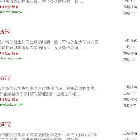
上期HIT
途徑無法為您伸張正義、主持公道的時候，在 ...
 Hit
統計報表
前期排名
snoi.wit.com.tw
前期HIT
資訊]
上期排名
婚外情的發生如同生病的婚姻一般，可惜的是大部分的受
上期HIT
害者都難以獲得所希望的結果；女人徵信公司 ...
 Hit
統計報表
前期排名
ebry.wit.com.tw
前期HIT
資訊]
上期排名
永豐徵信公司為您調查合作夥伴信用，避免您財務損失。
上期HIT
釵h企業都為了呆帳而感到困擾；企業之間帳 ...
 Hit
統計報表
前期排名
aniel.wit.com.tw
前期HIT
資訊]
上期排名
徵信聯合公司除了專業徵信服務之外，我們了解釵h台商
上期HIT