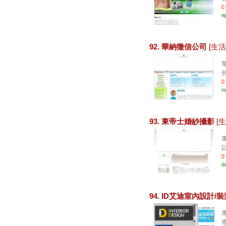
0
e
92. 華納徵信公司
[生活
0
no
93. 東帝士婚紗攝影
[
0
d
94. ID艾迪室內設計/