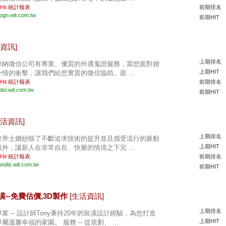
 Hit
統計報表
前期排名
jogn.wit.com.tw
前期HIT
資訊]
上期排名
華納徵信公司有專業、優質的外遇蒐證服務，當您面對婚
上期HIT
外情的衝擊，讓我們給您實質的徵信協助。面 ...
 Hit
統計報表
前期排名
lsi.wit.com.tw
前期HIT
生活資訊]
上期排名
東帝士婚紗除了不斷追求技術的提升並且感受流行的脈動
上期HIT
以外，讓新人在非常自在、快樂的情境之下完 ...
 Hit
統計報表
前期排名
ondis.wit.com.tw
前期HIT
裝潢--免費估價,3D製作
[生活資訊]
上期排名
專業 -- 設計師Tony秉持20年的裝潢設計經驗，為您打造
上期HIT
專屬溫馨幸福的家園。 服務 -- 從規劃、 ...