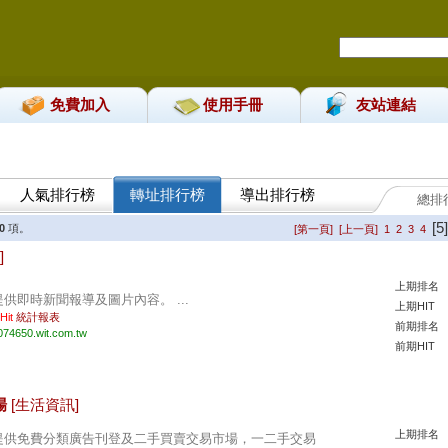
免費加入
使用手冊
友站連結
人氣排行榜
轉址排行榜
導出排行榜
總排
[5]
0
項。
[第一頁]
[上一頁]
1
2
3
4
]
上期排名
提供即時新聞報導及圖片內容。 ...
上期HIT
 Hit
統計報表
前期排名
074650.wit.com.tw
前期HIT
場
[生活資訊]
上期排名
提供免費分類廣告刊登及二手買賣交易市場，一二手交易