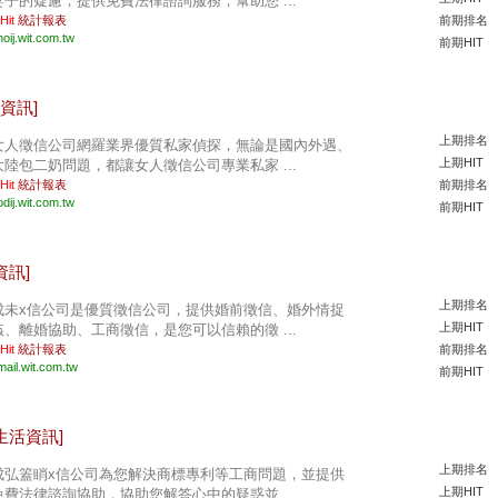
妻子的疑慮，提供免費法律諮詢服務，幫助您 ...
 Hit
統計報表
前期排名
oij.wit.com.tw
前期HIT
資訊]
上期排名
女人徵信公司網羅業界優質私家偵探，無論是國內外遇、
上期HIT
大陸包二奶問題，都讓女人徵信公司專業私家 ...
 Hit
統計報表
前期排名
dij.wit.com.tw
前期HIT
資訊]
上期排名
成未x信公司是優質徵信公司，提供婚前徵信、婚外情捉
上期HIT
姦、離婚協助、工商徵信，是您可以信賴的徵 ...
 Hit
統計報表
前期排名
mail.wit.com.tw
前期HIT
生活資訊]
上期排名
成弘篕睄x信公司為您解決商標專利等工商問題，並提供
上期HIT
免費法律諮詢協助，協助您解答心中的疑惑並 ...