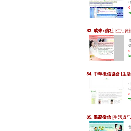
0
a
83. 成未x信社
[生活資
0
l
84. 中華徵信協會
[生活
0
wj
85. 溫馨徵信
[生活資訊