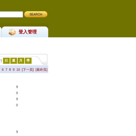
登入管理
行
日
週
月
季
6
7
8
9
10
[下一頁]
[最終頁]
9
0
9
0
9