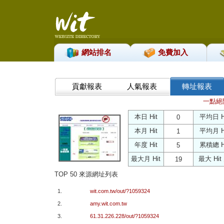
網站排名
免費加入
貢獻報表
人氣報表
轉址報表
一點絕
本日 Hit
平均日 H
0
本月 Hit
平均月 H
1
年度 Hit
累積總 H
5
最大月 Hit
最大 Hit
19
TOP 50 來源網址列表
1.
wit.com.tw/out/?1059324
2.
amy.wit.com.tw
3.
61.31.226.228/out/?1059324