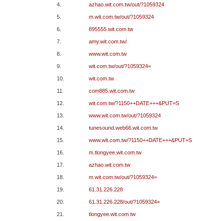
4.
azhao.wit.com.tw/out/?1059324
5.
m.wit.com.tw/out/?1059324
6.
895555.wit.com.tw
7.
amy.wit.com.tw/
8.
www.wit.com.tw
9.
wit.com.tw/out/?1059324=
10.
wit.com.tw
11.
com885.wit.com.tw
12.
wit.com.tw/?1150++DATE+++&PUT=S
13.
www.wit.com.tw/out/?1059324
14.
tunesound.web66.wit.com.tw
15.
www.wit.com.tw/?1150++DATE+++&PUT=S
16.
m.tlongyee.wit.com.tw
17.
azhao.wit.com.tw
18.
m.wit.com.tw/out/?1059324=
19.
61.31.226.228
20.
61.31.226.228/out/?1059324=
21.
tlongyee.wit.com.tw