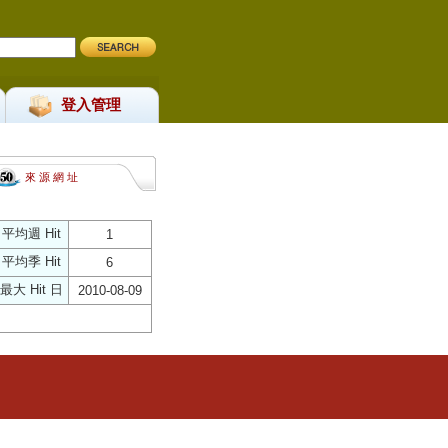
登入管理
來 源 網 址
平均週 Hit
1
平均季 Hit
6
最大 Hit 日
2010-08-09