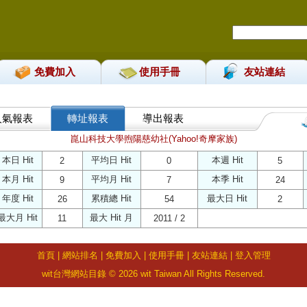
免費加入
使用手冊
友站連結
人氣報表
轉址報表
導出報表
崑山科技大學煦陽慈幼社(Yahoo!奇摩家族)
本日 Hit
平均日 Hit
本週 Hit
2
0
5
本月 Hit
平均月 Hit
本季 Hit
9
7
24
年度 Hit
累積總 Hit
最大日 Hit
26
54
2
最大月 Hit
最大 Hit 月
11
2011 / 2
首頁
|
網站排名
|
免費加入
|
使用手冊
|
友站連結
|
登入管理
wit台灣網站目錄 © 2026 wit Taiwan All Rights Reserved.