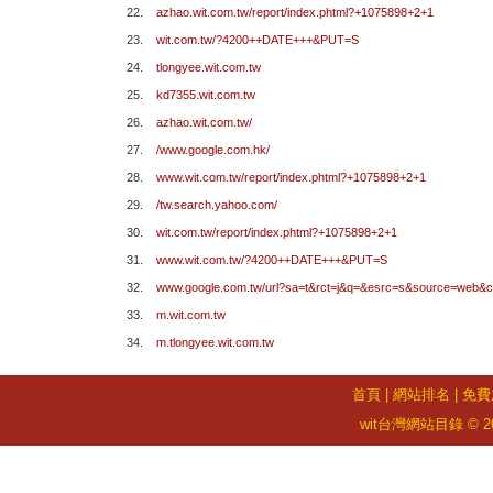
22.
azhao.wit.com.tw/report/index.phtml?+1075898+2+1
23.
wit.com.tw/?4200++DATE+++&PUT=S
24.
tlongyee.wit.com.tw
25.
kd7355.wit.com.tw
26.
azhao.wit.com.tw/
27.
/www.google.com.hk/
28.
www.wit.com.tw/report/index.phtml?+1075898+2+1
29.
/tw.search.yahoo.com/
30.
wit.com.tw/report/index.phtml?+1075898+2+1
31.
www.wit.com.tw/?4200++DATE+++&PUT=S
32.
www.google.com.tw/url?sa=t&rct=j&q=&esrc=s&source=w
33.
m.wit.com.tw
34.
m.tlongyee.wit.com.tw
首頁
|
網站排名
|
免費
wit台灣網站目錄 © 2026 