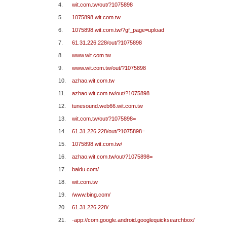
4.
wit.com.tw/out/?1075898
5.
1075898.wit.com.tw
6.
1075898.wit.com.tw/?gf_page=upload
7.
61.31.226.228/out/?1075898
8.
www.wit.com.tw
9.
www.wit.com.tw/out/?1075898
10.
azhao.wit.com.tw
11.
azhao.wit.com.tw/out/?1075898
12.
tunesound.web66.wit.com.tw
13.
wit.com.tw/out/?1075898=
14.
61.31.226.228/out/?1075898=
15.
1075898.wit.com.tw/
16.
azhao.wit.com.tw/out/?1075898=
17.
baidu.com/
18.
wit.com.tw
19.
/www.bing.com/
20.
61.31.226.228/
21.
-app://com.google.android.googlequicksearchbox/