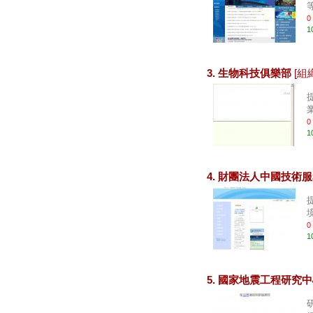
等
0
1
3. 生物科技俱樂部
[組
業
0
1
4. 財團法人中國技術
0
1
5. 國家地震工程研究