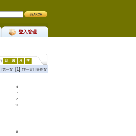
登入管理
行
日
週
月
季
[1]
[第一頁]
[下一頁] [最終頁]
4
7
2
11
8