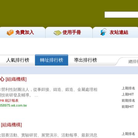
免費加入
使用手冊
友站連結
人氣排行榜
轉址排行榜
導出排行榜
總排
。
中心
[組織機構]
上期排名
非營利性財團法人，從事銲接、鑄造、鍛造、金屬處理相
上期HIT
關技術研發及輔導。 ...
 Hit
統計報表
前期排名
058975.wit.com.tw
前期HIT
館
[組織機構]
上期排名
含競賽活動、實驗研習、展覽演示、活動報導、最新消息