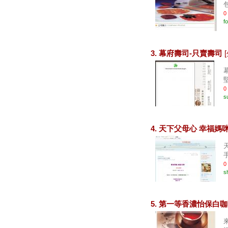
0
f
3. 幕府壽司-只賣壽司
堅
0
s
4. 天下父母心 幸福媽
0
s
5. 第一等香濃怡保白