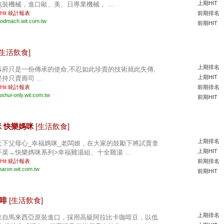
上期HIT
包裝機械，進口歐、美、日專業機械， ...
 Hit
統計報表
前期排名
oodmach.wit.com.tw
前期HIT
[生活飲食]
上期排名
幕府只是一份傳承的使命,不忍如此珍貴的技術就此失傳,
上期HIT
持只賣壽司 ...
 Hit
統計報表
前期排名
ushui-only.wit.com.tw
前期HIT
咪 快樂媽咪
[生活飲食]
上期排名
天下父母心_幸福媽咪_老闆娘，在大家的鼓勵下將試賣拿
上期HIT
手菜→快樂媽咪系列>幸福雞湯組、十全雞湯 ...
 Hit
統計報表
前期排名
haron.wit.com.tw
前期HIT
咖啡
[生活飲食]
上期排名
來自馬來西亞原裝進口，採用高級阿拉比卡咖啡豆，以低