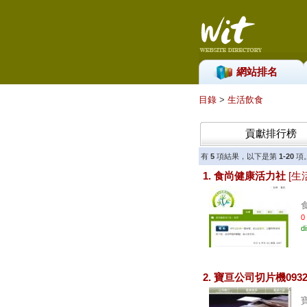
網站排名
目錄
>
生活飲食
貢獻排行榜
有
5
項結果，以下是第
1-20
項
1. 食尚健康活力社
[生
0
d
2. 寶亘公司切片機0932-