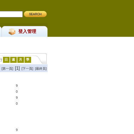
登入管理
行
日
週
月
季
[1]
[第一頁]
[下一頁] [最終頁]
9
0
9
0
9