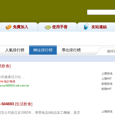
免費加入
使用手冊
友站連結
人氣排行榜
轉址排行榜
導出排行榜
總排
。
活飲食]
上期排名
食尚健康活力社 ...
上期HIT
 Hit
統計報表
前期排名
iscuz980810.wit.com.tw
前期HIT
504693
[生活飲食]
上期排名
寶亘公司創立於1992年，專營食品§肉品加工機械，真空