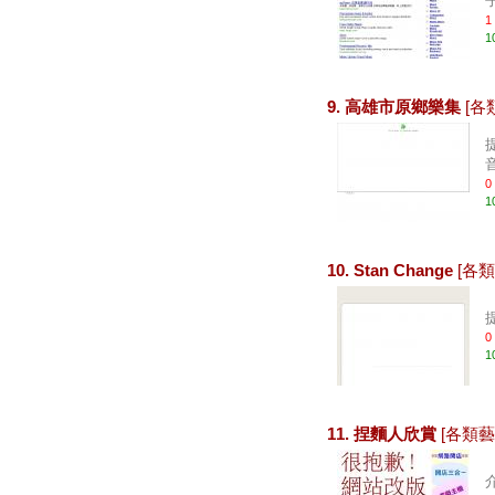
子
1
1
9. 高雄市原鄉樂集
[各
0
1
10. Stan Change
[各類
0
1
11. 捏麵人欣賞
[各類藝