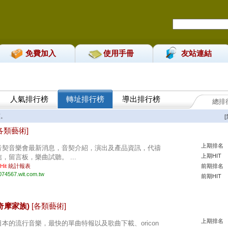
免費加入
使用手冊
友站連結
人氣排行榜
轉址排行榜
導出排行榜
總排
。
各類藝術]
上期排名
音契音樂會最新消息，音契介紹，演出及產品資訊，代禱
上期HIT
信，留言板，樂曲試聽。 ...
 Hit
統計報表
前期排名
074567.wit.com.tw
前期HIT
!奇摩家族)
[各類藝術]
上期排名
日本的流行音樂，最快的單曲特報以及歌曲下載、oricon