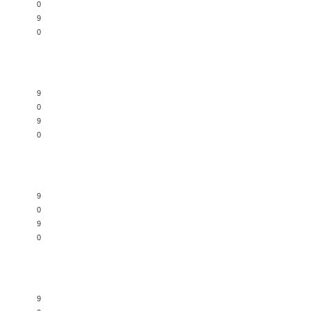
0
9
0
9
0
9
0
9
0
9
0
9