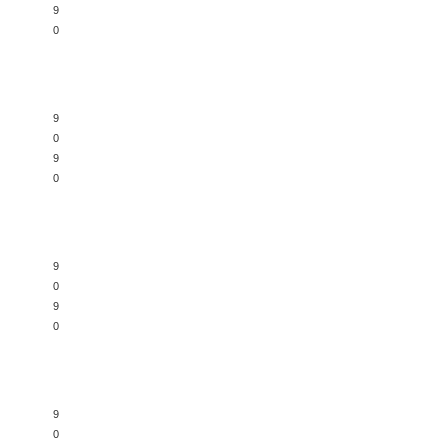
9
0
9
0
9
0
9
0
9
0
9
0