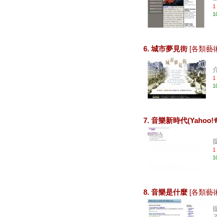
1
1
6. 城市夢見街
[各類藝術
1
1
7. 音樂新時代(Yahoo
1
1
8. 音樂是什麼
[各類藝術