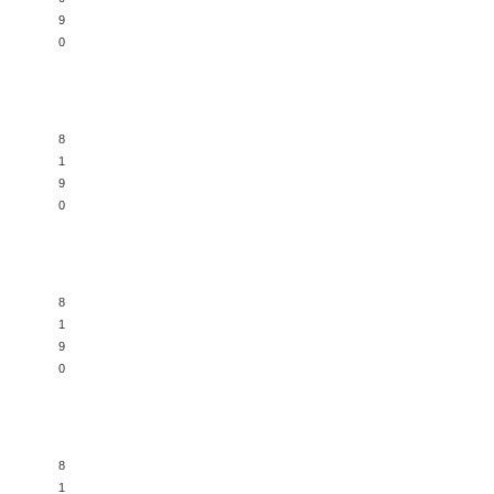
9
0
8
1
9
0
8
1
9
0
8
1