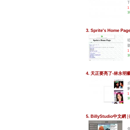
T
1
1
3. Sprite's Home Pag
聽
1
1
4. 天正要亮了-林永明
解
1
1
5. BillyStudio中文網