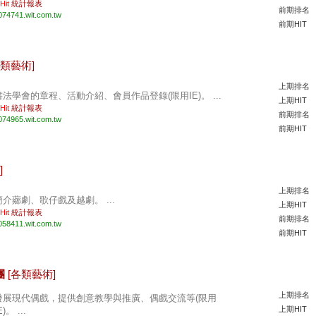
 Hit
統計報表
前期排名
074741.wit.com.tw
前期HIT
各類藝術]
上期排名
書法學會的章程、活動介紹、會員作品登錄(限用IE)。 ...
上期HIT
 Hit
統計報表
前期排名
074965.wit.com.tw
前期HIT
]
上期排名
簡介薌劇、歌仔戲及越劇。 ...
上期HIT
 Hit
統計報表
前期排名
058411.wit.com.tw
前期HIT
團
[各類藝術]
上期排名
發展現代偶戲，提供創意教學與推廣、偶戲交流等(限用
上期HIT
E)。 ...