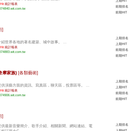
上期HIT
 Hit
統計報表
前期排名
074840.wit.com.tw
前期HIT
]
上期排名
介紹世界各地的著名建築、城中故事。 ...
上期HIT
 Hit
統計報表
前期排名
074883.wit.com.tw
前期HIT
!奇摩家族)
[各類藝術]
上期排名
提供演藝方面的資訊、寫真區，聊天區，投票區等。 ...
上期HIT
 Hit
統計報表
前期排名
074906.wit.com.tw
前期HIT
]
上期排名
提供最新音樂簡介、歌手介紹、相關新聞、網站連結、電
上期HIT