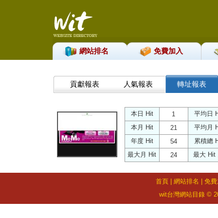
網站排名
免費加入
貢獻報表
人氣報表
轉址報表
本日 Hit
平均日 H
1
本月 Hit
平均月 H
21
年度 Hit
累積總 H
54
最大月 Hit
最大 Hit
24
首頁
|
網站排名
|
免費
wit台灣網站目錄 © 2026 