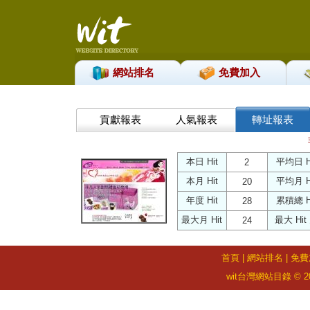
網站排名
免費加入
貢獻報表
人氣報表
轉址報表
本日 Hit
平均日 H
2
本月 Hit
平均月 H
20
年度 Hit
累積總 H
28
最大月 Hit
最大 Hit
24
首頁
|
網站排名
|
免費
wit台灣網站目錄 © 2026 