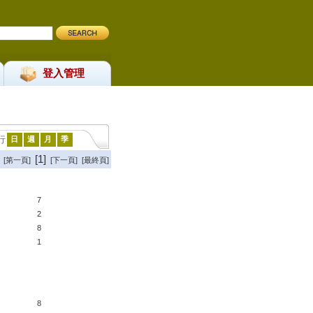
登入管理
行
日
週
月
季
[1]
[第一頁]
[下一頁] [最終頁]
7
2
8
1
8