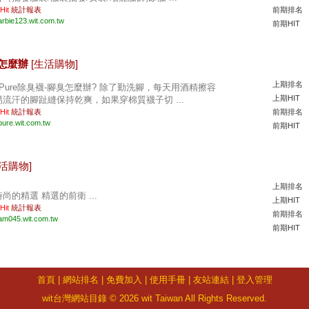
 Hit
統計報表
前期排名
arbie123.wit.com.tw
前期HIT
腳臭怎麼辦
[生活購物]
上期排名
aPure除臭襪-腳臭怎麼辦? 除了勤洗腳，每天用酒精擦容
上期HIT
易流汗的腳趾縫保持乾爽，如果穿棉質襪子切 ...
 Hit
統計報表
前期排名
pure.wit.com.tw
前期HIT
生活購物]
上期排名
時尚的精選 精選的前衛 ...
上期HIT
 Hit
統計報表
前期排名
am045.wit.com.tw
前期HIT
首頁
|
網站排名
|
免費加入
|
使用手冊
|
友站連結
|
登入管理
wit台灣網站目錄 © 2026 wit Taiwan All Rights Reserved.