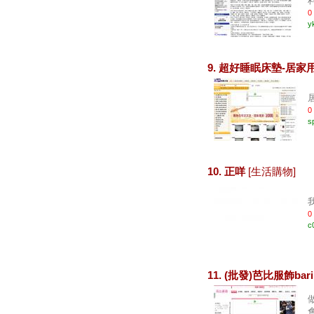
0
y
9. 超好睡眠床墊-居家
0
s
10. 正咩
[生活購物]
我
0
c
11. (批發)芭比服飾bar