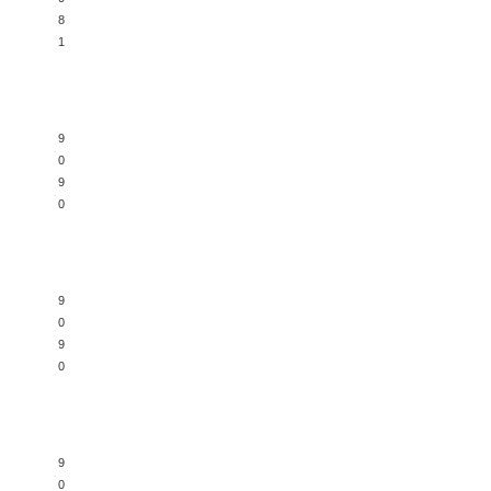
8
1
9
0
9
0
9
0
9
0
9
0