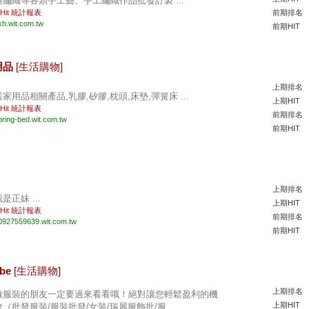
料編織等各類手工藝、手工編織作品批發訂製 ...
 Hit
統計報表
前期排名
kh.wit.com.tw
前期HIT
用品
[生活購物]
上期排名
居家用品相關產品,乳膠,矽膠,枕頭,床墊,彈簧床 ...
上期HIT
 Hit
統計報表
前期排名
pring-bed.wit.com.tw
前期HIT
上期排名
是正妹 ...
上期HIT
 Hit
統計報表
前期排名
0927559639.wit.com.tw
前期HIT
ibe
[生活購物]
上期排名
做服裝的朋友一定要過來看看哦！絕對讓您輕鬆盈利的機
上期HIT
會（批發服裝/服裝批發/女裝/瑞麗服飾批/服 ...