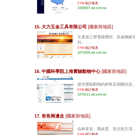
0 Hit
統計報表
1059007.wit.com.tw
15. 大力五金工具有限公司
[國家與地區]
生產滬工牌電錘鑽頭、高速鋼麻
列。 ...
0 Hit
統計報表
1074209.wit.com.tw
16. 中國科學院上海實驗動物中心
[國家與地區]
提供實驗動物的銷售及相關信息。 .
0 Hit
統計報表
1074211.wit.com.tw
17. 爸爸兩邊走
[國家與地區]
由林韋辰、萬綺雯、張文慈主演，含
0 Hit
統計報表