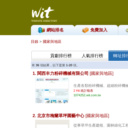
網站排名
免費加入
目錄
>
國家與地區
貢獻排行榜
人氣排行榜
轉址排
有
36
項結果，以下是第
1-20
項。
1. 閩西丰力粉碎機械有限公司
[國家與地區]
生產各類粉碎機械、超細粉碎機械及
2 Hit
統計報表
1074252.wit.com.tw
2. 北京市梅蘭草坪園藝中心
[國家與地區]
從事草坪生產建植、園林綠化工