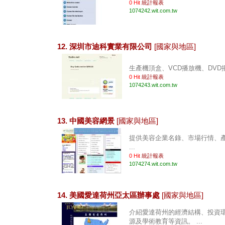
0 Hit
統計報表
1074242.wit.com.tw
12. 深圳市迪科實業有限公司
[國家與地區]
生產機頂盒、VCD播放機、DVD播放
0 Hit
統計報表
1074243.wit.com.tw
13. 中國美容網景
[國家與地區]
提供美容企業名錄、市場行情、
...
0 Hit
統計報表
1074274.wit.com.tw
14. 美國愛達荷州亞太區辦事處
[國家與地區]
介紹愛達荷州的經濟結構、投資
源及學術教育等資訊。 ...