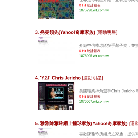
0 Hit
統計報表
1075298.wit.com.tw
3. 堯堯領先(Yahoo!奇摩家族)
[運動明星]
介紹中信棒球隊投手顏子堯，並提供
0 Hit
統計報表
1076005.wit.com.tw
4. 'Y2J' Chris Jericho
[運動明星]
美國職業摔角選手Chris Jericho
0 Hit
統計報表
1075507.wit.com.tw
5. 雅雅陳雅玲網上撞球家族(Yahoo!奇摩家族)
[運
喜歡陳雅玲所組成之家族，提供