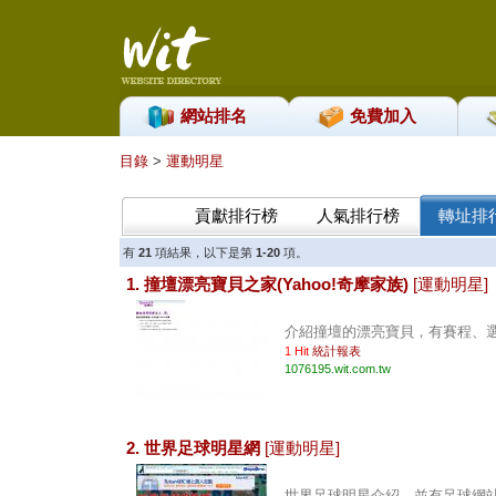
網站排名
免費加入
目錄
>
運動明星
貢獻排行榜
人氣排行榜
轉址排
有
21
項結果，以下是第
1-20
項。
1. 撞壇漂亮寶貝之家(Yahoo!奇摩家族)
[運動明星]
介紹撞壇的漂亮寶貝，有賽程、選手
1 Hit
統計報表
1076195.wit.com.tw
2. 世界足球明星網
[運動明星]
世界足球明星介紹，並有足球網站的