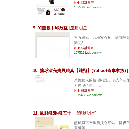
0 Hit
統計報表
1075010.wit.com.tw
9. 閃靈殺手邱啟益
[運動明星]
官方網站，含檔案介紹、新聞訊
關商品。 ...
0 Hit
統計報表
1075171.wit.com.tw
10. 撞球漂亮寶貝純真【純甄】(Yahoo!奇摩家族)
美艷動人的性感純甄，球技高超
人神魂俱銷。 ...
0 Hit
統計報表
1075498.wit.com.tw
11. 風靡峰迷-峰芒十一
[運動明星]
籃球員張智峰後援會網站，提供
言版等。 ...