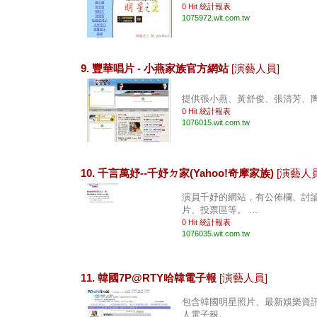
0 Hit
統計報表
1075972.wit.com.tw
9. 豐華唱片 - 小燕家族官方網站
[演藝人員]
提供張小燕、黃舒俊、張清芳、陶晶
0 Hit
統計報表
1076015.wit.com.tw
10. 千言萬妤--千妤ㄉ家(Yahoo!奇摩家族)
[演藝人員
演員千妤的網站，有公佈欄、討
片、投票區等。 ...
0 Hit
統計報表
1076035.wit.com.tw
11. 韓國7P@RTY哈韓電子報
[演藝人員]
包含韓國明星照片、最新娛樂資
人電子報。 ...