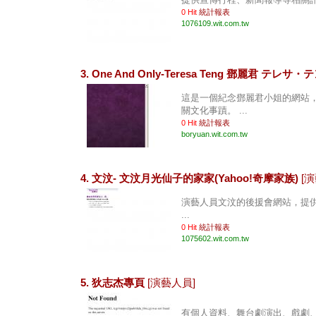
0 Hit
統計報表
1076109.wit.com.tw
3. One And Only-Teresa Teng 鄧麗君 テレサ・
這是一個紀念鄧麗君小姐的網站
關文化事蹟。 ...
0 Hit
統計報表
boryuan.wit.com.tw
4. 文汶- 文汶月光仙子的家家(Yahoo!奇摩家族)
[
演藝人員文汶的後援會網站，提
...
0 Hit
統計報表
1075602.wit.com.tw
5. 狄志杰專頁
[演藝人員]
有個人資料、舞台劇演出、戲劇、寫