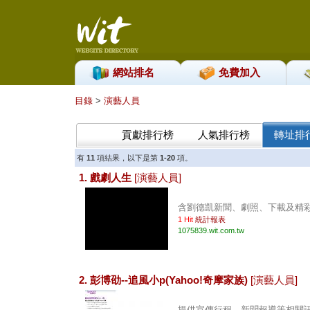
網站排名
免費加入
目錄
>
演藝人員
貢獻排行榜
人氣排行榜
轉址排
有
11
項結果，以下是第
1-20
項。
1. 戲劇人生
[演藝人員]
含劉德凱新聞、劇照、下載及精彩論
1 Hit
統計報表
1075839.wit.com.tw
2. 彭博劭--追風小p(Yahoo!奇摩家族)
[演藝人員]
提供宣傳行程、新聞報導等相關訊息