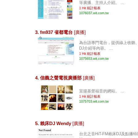
等廣播、主持人介紹。 ...
1 Hit
統計報表
1076037.wit.com.tw
3. fm937 省都電台
[廣播]
為台語專門電台，提供線上收聽、
DJ介紹等內容。 ...
1 Hit
統計報表
1075653.wit.com.tw
4. 信義之聲電視廣播部
[廣播]
宣揚基督福音的網站。 ...
1 Hit
統計報表
1075703.wit.com.tw
5. 賴床DJ Wendy
[廣播]
台北之音HiT-FM賴床DJ及點播特