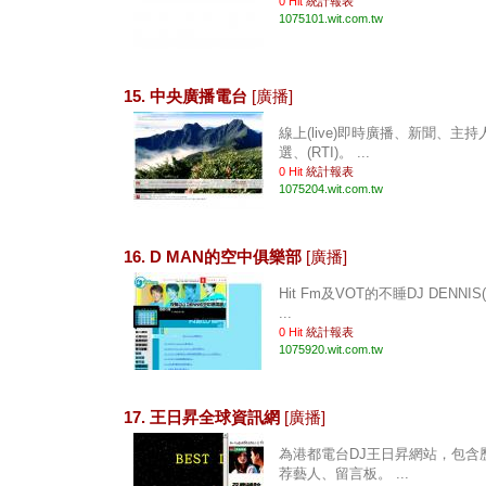
0 Hit
統計報表
1075101.wit.com.tw
15. 中央廣播電台
[廣播]
線上(live)即時廣播、新聞、
選、(RTI)。 ...
0 Hit
統計報表
1075204.wit.com.tw
16. D MAN的空中俱樂部
[廣播]
Hit Fm及VOT的不睡DJ DENNI
...
0 Hit
統計報表
1075920.wit.com.tw
17. 王日昇全球資訊網
[廣播]
為港都電台DJ王日昇網站，包含
荐藝人、留言板。 ...