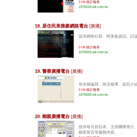
0 Hit
統計報表
1076018.wit.com.tw
18. 原住民美雅麥網路電台
[廣播]
提供網路社群、阿美族資訊、討
...
0 Hit
統計報表
1076056.wit.com.tw
19. 警察廣播電台
[廣播]
有失物協尋、路況報導、節目介紹、
0 Hit
統計報表
1076058.wit.com.tw
20. 鄉親廣播電台
[廣播]
提供每月節目表、主持團隊簡介
聽眾留言等服務內容。 ...