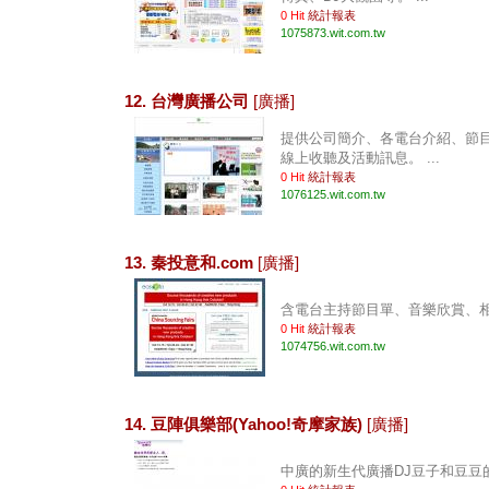
0 Hit
統計報表
1075873.wit.com.tw
12. 台灣廣播公司
[廣播]
提供公司簡介、各電台介紹、節
線上收聽及活動訊息。 ...
0 Hit
統計報表
1076125.wit.com.tw
13. 秦投意和.com
[廣播]
含電台主持節目單、音樂欣賞、相關
0 Hit
統計報表
1074756.wit.com.tw
14. 豆陣俱樂部(Yahoo!奇摩家族)
[廣播]
中廣的新生代廣播DJ豆子和豆豆的家