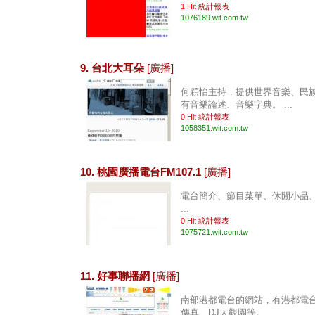
1 Hit
統計報表
1076189.wit.com.tw
9. 台北大耳朵
[廣播]
何穎怡主持，提供世界音樂、民
有音樂論述、音樂字典。 ...
0 Hit
統計報表
1058351.wit.com.tw
10. 桃園廣播電台FM107.1
[廣播]
電台簡介、節目菜單、休閒小品
...
0 Hit
統計報表
1075721.wit.com.tw
11. 好事聯播網
[廣播]
南部港都電台的網站，有港都電
傳真、DJ大觀園等。 ...