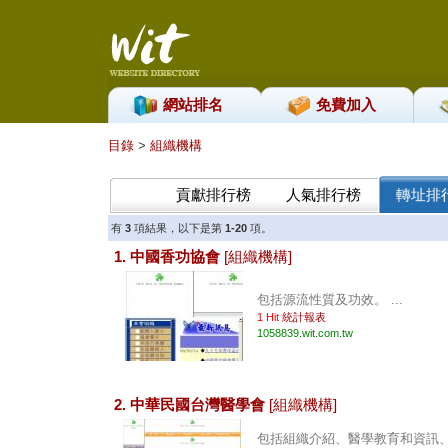
網站排名
免費加入
目錄
>
組織機構
貢獻排行榜
人氣排行榜
轉址排
有
3
項結果，以下是第
1-20
項。
1. 中國香功協會
[組織機構]
包括源流性質及功效。 ...
1 Hit
統計報表
1058839.wit.com.tw
2. 中華民國台灣醫學會
[組織機構]
包括組織介紹、醫學教育和資訊、