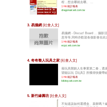
程，想去哪就去哪。 ...
1 Hit
統計報表
dragonair.wit.com.tw
3. 易攝網
[社會人文]
易攝網 - Discuz! Board ..
息等等,同時亦歡迎各個影會在此公 
1 Hit
統計報表
ecpz.wit.com.tw
4. 奇奇整人玩具之家
[社會人文]
藉玩具開創人生事業第二春，透
望能以玩【玩具】所獲得快樂帶給民
1 Hit
統計報表
kikitoy.wit.com.tw
5. 新竹緣圓坊
[社會人文]
不知道該如何選禮盒、喜餅嗎？