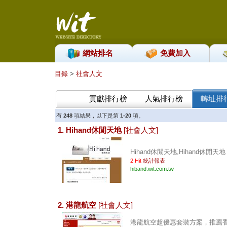
網站排名
免費加入
目錄
>
社會人文
貢獻排行榜
人氣排行榜
轉址排
有
248
項結果，以下是第
1-20
項。
1. Hihand休閒天地
[社會人文]
Hihand休閒天地,Hihand休閒天地 .
2 Hit
統計報表
hiband.wit.com.tw
2. 港龍航空
[社會人文]
港龍航空超優惠套裝方案，推薦