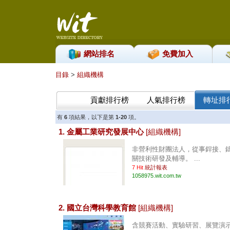
網站排名
免費加入
目錄
>
組織機構
貢獻排行榜
人氣排行榜
轉址排
有
6
項結果，以下是第
1-20
項。
1. 金屬工業研究發展中心
[組織機構]
非營利性財團法人，從事銲接、
關技術研發及輔導。 ...
7 Hit
統計報表
1058975.wit.com.tw
2. 國立台灣科學教育館
[組織機構]
含競賽活動、實驗研習、展覽演